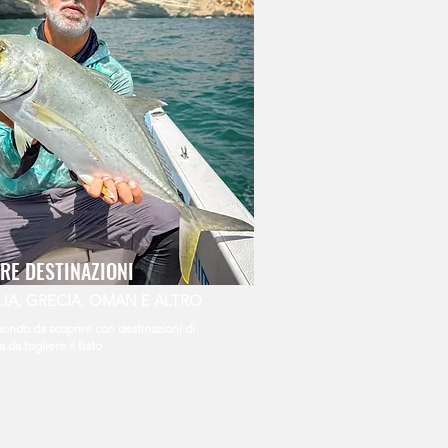
TRE DESTINAZIONI
LIA, GRECIA, OMAN E ALTRO
ondo da scoprire con destinazioni di
 da togliere il fiato