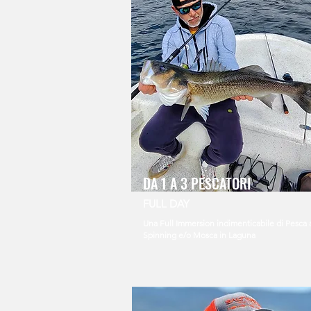
DA 1 A 3 PESCATORI
FULL DAY
Una Full Immersion indimenticabile di Pesca 
Spinning e/o Mosca in Laguna