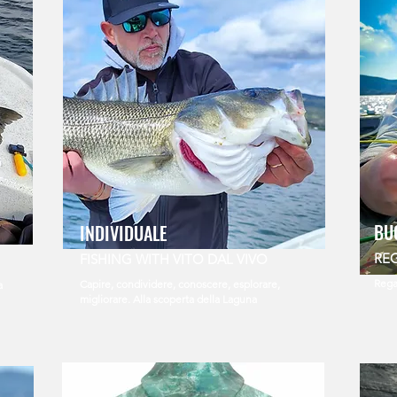
BU
INDIVIDUALE
RE
FISHING WITH VITO DAL VIVO
Rega
Capire, condividere, conoscere, esplorare,
a
migliorare. Alla scoperta della Laguna