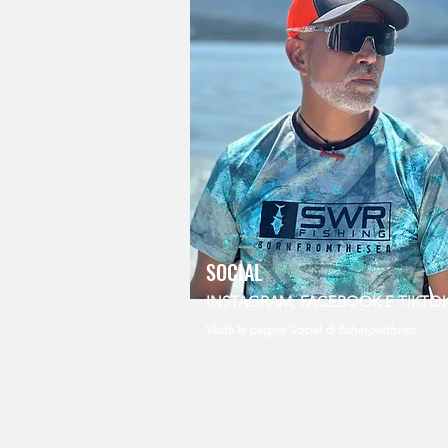
SOCIAL
INSTAGRAM, FACEBOOK E TIKTO
Visita le pagine Social di
fishingwithvito