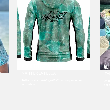
PRODOTTI & PARTNER
AL
NATI PER LA PESCA
ITA
K
Tutti i prodotti
fishingwithvito
e i negozi in cui
Un m
acquistare
pesca